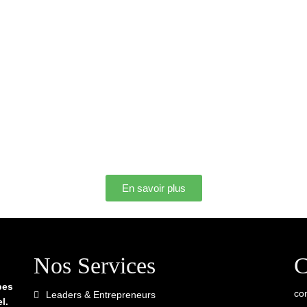
En savoir plus
Nos Services
C
pes
co
Leaders & Entrepreneurs
l.