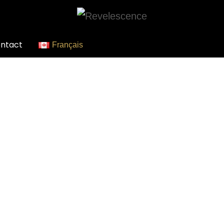
ntact
Français