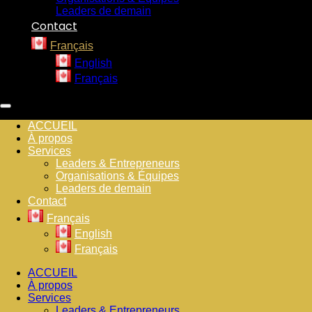
Leaders de demain
Contact
Français
English
Français
ACCUEIL
À propos
Services
Leaders & Entrepreneurs
Organisations & Équipes
Leaders de demain
Contact
Français
English
Français
ACCUEIL
À propos
Services
Leaders & Entrepreneurs