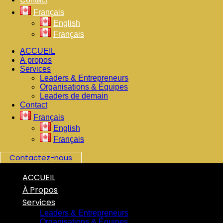
Français
English
Français
ACCUEIL
À propos
Services
Leaders & Entrepreneurs
Organisations & Équipes
Leaders de demain
Contact
Français
English
Français
Contactez-nous
ACCUEIL
À Propos
Services
Leaders & Entrepreneurs
Organisations & Équipes